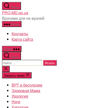
Перейти
Поиск
к
PRO-MD.pp.ua
содержимому
Врачами для не врачей
Меню
Контакты
Карта сайта
Меню
Поиск
Поиск:
Закрыть
поиск
Закрыть меню
ВРТ и бесплодие
Здоровая Мама
Урология
Ноги
Хирургия