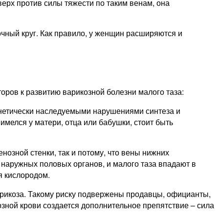
ерх против силы тяжести по таким венам, она
чный круг. Как правило, у женщин расширяются и
ров к развитию варикозной болезни малого таза:
енетически наследуемыми нарушениями синтеза и
 имелся у матери, отца или бабушки, стоит быть
нозной стенки, так и потому, что вены нижних
и наружных половых органов, и малого таза впадают в
я кислородом.
рикоза. Такому риску подвержены продавцы, официанты,
нозной крови создается дополнительное препятствие – сила