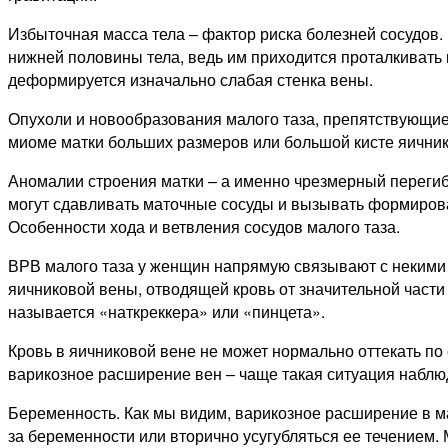
Избыточная масса тела – фактор риска болезней сосудов.
нижней половины тела, ведь им приходится проталкивать к
деформируется изначально слабая стенка вены.
Опухоли и новообразования малого таза, препятствующие 
миоме матки больших размеров или большой кисте яичник
Аномалии строения матки – а именно чрезмерный перегиб 
могут сдавливать маточные сосуды и вызывать формиров
Особенности хода и ветвления сосудов малого таза.
ВРВ малого таза у женщин напрямую связывают с некими 
яичниковой вены, отводящей кровь от значительной част
называется «наткреккера» или «пинцета».
Кровь в яичниковой вене не может нормально оттекать п
варикозное расширение вен – чаще такая ситуация наблюд
Беременность. Как мы видим, варикозное расширение в ма
за беременности или вторично усугубляться ее течением