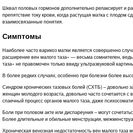
Шквал половых гормонов дополнительно релаксирует и ра
препятствие току крови, когда растущая матка с плодом с
взаимосвязанные понятия.
Симптомы
Наиболее часто варикоз матки является совершенно случ
расширение вен малого таза» — весьма сомнителен, ведь
таза» не правомочен только ввиду ультразвуковой картин
В более редких случаях, особенно при болезни более вы
Синдром хронических тазовых болей (СХТБ) – довольно 
женщин молодого возраста, довольно часто сочетается с 
спаечный процесс органов малого таза, даже психосомати
Боли при половом акте или диспареуния – могут сочетатьс
Более длительные и обильные менструации, межменструа
Хроническая венозная недостаточность вен малого таза м