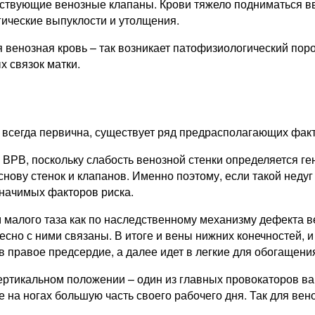
тствующие венозные клапаны. Крови тяжело подниматься вв
гические выпуклости и утолщения.
енозная кровь – так возникает патофизиологический поро
 связок матки.
всегда первична, существует ряд предрасполагающих факто
 ВРВ, поскольку слабость венозной стенки определяется г
снову стенок и клапанов. Именно поэтому, если такой недуг
значимых факторов риска.
 малого таза как по наследственному механизму дефекта ве
есно с ними связаны. В итоге и вены нижних конечностей, 
в правое предсердие, а далее идет в легкие для обогащени
ртикальном положении – один из главных провокаторов ва
е на ногах большую часть своего рабочего дня. Так для ве