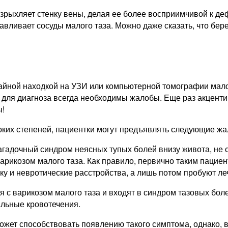
зрыхляет стенку вены, делая ее более восприимчивой к де
давливает сосуды малого таза. Можно даже сказать, что бер
айной находкой на УЗИ или компьютерной томографии мало
 для диагноза всегда необходимы жалобы. Еще раз акцент
ы!
соких степеней, пациентки могут предъявлять следующие ж
загадочный синдром неясных тупых болей внизу живота, н
варикозом малого таза. Как правило, первично таким паци
ку и невротические расстройства, а лишь потом пробуют ле
я с варикозом малого таза и входят в синдром тазовых бол
льные кровотечения.
ожет способствовать появлению такого симптома, однако, в