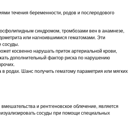
иями течения беременности, родов и послеродового
ифосфолипидным синдромом, тромбозами вен в анамнезе,
дометрита или нагноившимися гематомами. Эти
 сосуды.
ожет косвенно нарушать приток артериальной крови,
никать дополнительный фактор риска по нарушению
прочих.
 в родах. Шанс получить гематому параметрия или мягких
 вмешательства и рентгеновское облечение, является
 визуализировать сосуды при помощи специальных