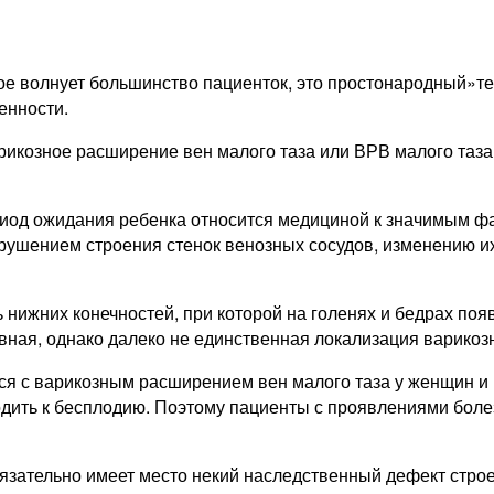
ое волнует большинство пациенток, это простонародный»те
енности.
рикозное расширение вен малого таза или ВРВ малого таза
риод ожидания ребенка относится медициной к значимым фа
рушением строения стенок венозных сосудов, изменению и
 нижних конечностей, при которой на голенях и бедрах по
новная, однако далеко не единственная локализация варикоз
тся с варикозным расширением вен малого таза у женщин и
водить к бесплодию. Поэтому пациенты с проявлениями боле
зательно имеет место некий наследственный дефект строен