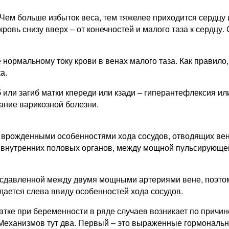
 Чем больше избыток веса, тем тяжелее приходится сердцу 
ровь снизу вверх – от конечностей и малого таза к сердцу.
нормальному току крови в венах малого таза. Как правило,
а.
или загиб матки кпереди или кзади – гиперантефлексия ил
ание варикозной болезни.
врожденными особенностями хода сосудов, отводящих вено
и внутренних половых органов, между мощной пульсирующе
о сдавленной между двумя мощными артериями вене, поэтом
ается слева ввиду особенностей хода сосудов.
тке при беременности в ряде случаев возникает по причин
. Механизмов тут два. Первый – это выраженные гормональ