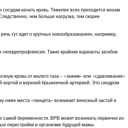
и сосудам качать кровь. Тяжелее всех приходится венам
 Следственно, чем больше нагрузка, тем скорее
 речь тут идет о крупных новообразованиях, например,
и гиперретрофлексия. Такие крайние варианты загибов
зную кровь от малого таза – «зажим» или «сдавливание»
й аортой и верхней брыжеечной артерией. Это синдром
у ниже места «пинцета» возникает венозный застой и
е самой беременности. ВРВ может возникать первично из-
ные перестройки в организме будущей мамы.