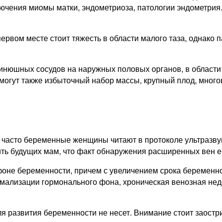
ючения миомы матки, эндометриоза, патологии эндометрия.
ервом месте стоит тяжесть в области малого таза, однако 
нюшных сосудов на наружных половых органов, в области па
огут также избыточный набор массы, крупный плод, много
ь часто беременные женщины читают в протоколе ультразву
ть будущих мам, что факт обнаружения расширенных вен ещ
оне беременности, причем с увеличением срока беременно
рмализации гормонального фона, хроническая венозная нед
 развития беременности не несет. Внимание стоит заострит