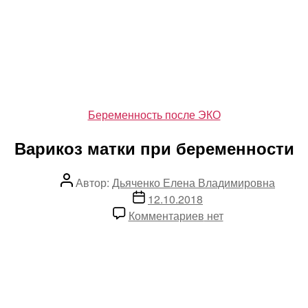
Рубрики
Беременность после ЭКО
Варикоз матки при беременности
Автор
Автор:
Дьяченко Елена Владимировна
записи
Дата
12.10.2018
записи
к
Комментариев
нет
записи
Варикоз
матки
при
беременности