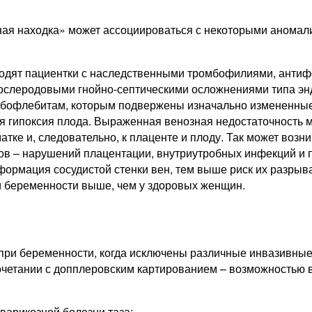
йная находка» может ассоциироваться с некоторыми аномал
входят пациентки с наследственными тромбофилиями, ант
послеродовыми гнойно-септическими осложнениями типа эн
мбофлебитам, которым подвержены изначально измененные
я гипоксия плода. Выраженная венозная недостаточность м
атке и, следовательно, к плаценте и плоду. Так может воз
ров – нарушений плацентации, внутриутробных инфекций и 
ормация сосудистой стенки вен, тем выше риск их разрыва
ри беременности выше, чем у здоровых женщин.
при беременности, когда исключены различные инвазивные
сочетании с допплеровским картированием – возможностью
варикозной болезни таза: