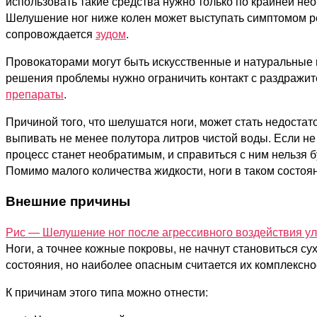
использовать такие средства нужно только по крайней не
Шелушение ног ниже колен может выступать симптомом ре
сопровождается
зудом
.
Провокаторами могут быть искусственные и натуральные м
решения проблемы нужно ограничить контакт с раздражите
препараты
.
Причиной того, что шелушатся ноги, может стать недостат
выпивать не менее полутора литров чистой воды. Если не 
процесс станет необратимым, и справиться с ним нельзя б
Помимо малого количества жидкости, ноги в таком состо
Внешние причины
Рис — Шелушение ног после агрессивного воздействия у
Ноги, а точнее кожные покровы, не начнут становиться 
состояния, но наиболее опасным считается их комплексно
К причинам этого типа можно отнести: