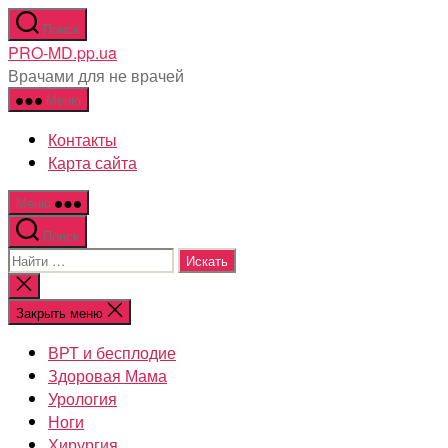
Перейти
Поиск
к
PRO-MD.pp.ua
содержимому
Врачами для не врачей
Меню
Контакты
Карта сайта
Меню
Поиск
Поиск:
Закрыть
поиск
Закрыть меню
ВРТ и бесплодие
Здоровая Мама
Урология
Ноги
Хирургия