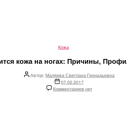
Рубрики
Кожа
тся кожа на ногах: Причины, Профи
Автор
Автор:
Маляева Светлана Геннадьевна
записи
Дата
07.02.2017
записи
к
Комментариев
нет
записи
Шелушится
кожа
на
ногах: