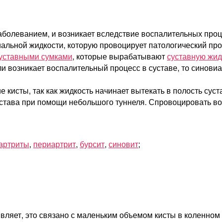
аболеванием, и возникает вследствие воспалительных проц
льной жидкости, которую провоцирует патологический проц
уставными сумками
, которые вырабатывают
суставную жид
сли возникает воспалительный процесс в суставе, то синови
кисты, так как жидкость начинает вытекать в полость суст
устава при помощи небольшого туннеля. Спровоцировать в
артриты
,
периартрит
,
бурсит
,
синовит
;
вляет, это связано с маленьким объемом кисты в коленном