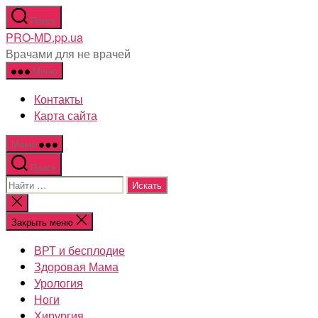
Перейти
Поиск
к
PRO-MD.pp.ua
содержимому
Врачами для не врачей
Меню
Контакты
Карта сайта
Меню
Поиск
Поиск:
Закрыть
поиск
Закрыть меню
ВРТ и бесплодие
Здоровая Мама
Урология
Ноги
Хирургия