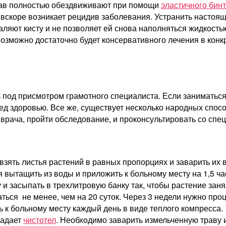
тав полностью обездвиживают при помощи
эластичного бин
 вскоре возникает рецидив заболевания. Устранить настоя
аляют кисту и не позволяет ей снова наполняться жидкость
возможно достаточно будет консервативного лечения в конк
ь под присмотром грамотного специалиста. Если занимать
д здоровью. Все же, существует несколько народных спос
врача, пройти обследование, и проконсультировать со сп
ять листья растений в равных пропорциях и заварить их в 
 вытащить из воды и приложить к больному месту на 1,5 ча
 и засыпать в трехлитровую банку так, чтобы растение заня
ься не менее, чем на 20 суток. Через 3 недели нужно проце
ь к больному месту каждый день в виде теплого компресса.
ладает
чистотел
. Необходимо заварить измельченную траву и 