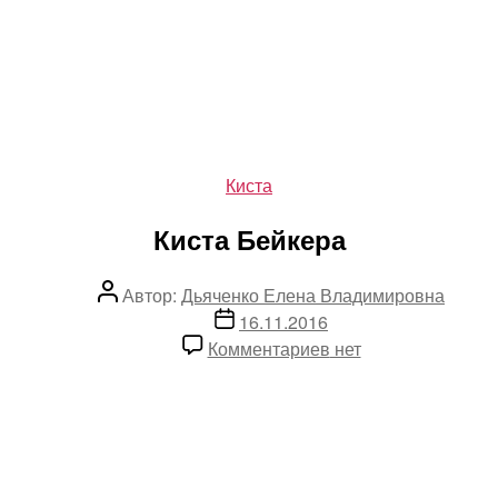
Рубрики
Киста
Киста Бейкера
Автор
Автор:
Дьяченко Елена Владимировна
записи
Дата
16.11.2016
записи
к
Комментариев
нет
записи
Киста
Бейкера