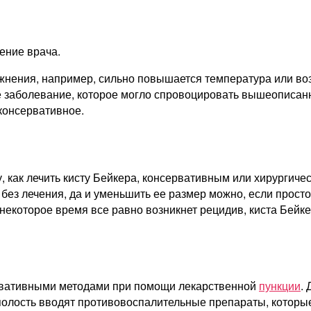
ение врача.
жнения, например, сильно повышается температура или воз
ое заболевание, которое могло спровоцировать вышеописан
консервативное.
 как лечить кисту Бейкера, консервативным или хирургическ
 без лечения, да и уменьшить ее размер можно, если прост
 некоторое время все равно возникнет рецидив, киста Бейк
ервативными методами при помощи лекарственной
пункции
.
 полость вводят противовоспалительные препараты, котор