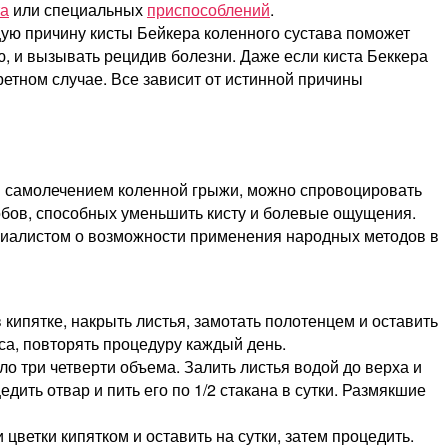
та
или специальных
приспособлений
.
щую причину кисты Бейкера коленного сустава поможет
ю, и вызывать рецидив болезни. Даже если киста Беккера
ретном случае. Все зависит от истинной причины
ся самолечением коленной грыжи, можно спровоцировать
обов, способных уменьшить кисту и болевые ощущения.
ециалистом о возможности применения народных методов в
кипятке, накрыть листья, замотать полотенцем и оставить
са, повторять процедуру каждый день.
ло три четверти объема. Залить листья водой до верха и
дить отвар и пить его по 1/2 стакана в сутки. Размякшие
цветки кипятком и оставить на сутки, затем процедить.