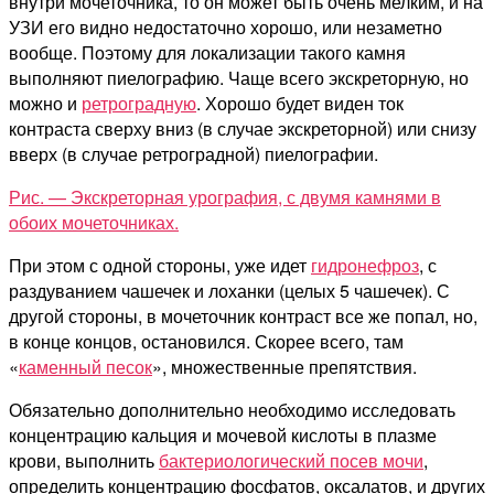
внутри мочеточника, то он может быть очень мелким, и на
УЗИ его видно недостаточно хорошо, или незаметно
вообще. Поэтому для локализации такого камня
выполняют пиелографию. Чаще всего экскреторную, но
можно и
ретроградную
. Хорошо будет виден ток
контраста сверху вниз (в случае экскреторной) или снизу
вверх (в случае ретроградной) пиелографии.
Рис. — Экскреторная урография, с двумя камнями в
обоих мочеточниках.
При этом с одной стороны, уже идет
гидронефроз
, с
раздуванием чашечек и лоханки (целых 5 чашечек). С
другой стороны, в мочеточник контраст все же попал, но,
в конце концов, остановился. Скорее всего, там
«
каменный песок
», множественные препятствия.
Обязательно дополнительно необходимо исследовать
концентрацию кальция и мочевой кислоты в плазме
крови, выполнить
бактериологический посев мочи
,
определить концентрацию фосфатов, оксалатов, и других