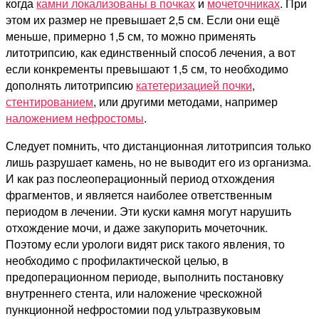
когда
камни локализованы в почках
и
мочеточниках
. При
этом их размер не превышает 2,5 см. Если они ещё
меньше, примерно 1,5 см, то можно применять
литотрипсию, как единственный способ лечения, а вот
если конкременты превышают 1,5 см, то необходимо
дополнять литотрипсию
катетеризацией почки
,
стентированием
, или другими методами, например
наложением нефростомы
.
Следует помнить, что дистанционная литотрипсия только
лишь разрушает камень, но не выводит его из организма.
И как раз послеоперационный период отхождения
фрагментов, и является наиболее ответственным
периодом в лечении. Эти куски камня могут нарушить
отхождение мочи, и даже закупорить мочеточник.
Поэтому если урологи видят риск такого явления, то
необходимо с профилактической целью, в
предоперационном периоде, выполнить постановку
внутреннего стента, или наложение чрескожной
пункционной нефростомии под ультразвуковым