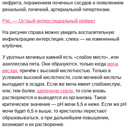
нефрита, поражением почечных сосудов и появлением
ренальной, почечной, артериальной гипертензии.
Рис. — Острый интерстициальный нефрит
На рисунке справа можно увидеть воспалительную
инфильтрацию интерстиция, слева — не измененный
клубочек.
У уратных мочевых камней есть «слабое место», или
ахиллесова пята. Они образуются, только когда
моча
кислая
, причём с высокой кислотностью. Только в
условиях высокой кислотности, соли мочевой кислоты
выпадают в осадок. Если же моча имеет слабокислую,
или, тем более,
щелочную среду
, то соли вновь
растворяются и выводятся из организма. Такое
критическое значение — pH мочи 5,5 и ниже. Если же pH
мочи будет 6,5 и выше, то кристаллы перестают
образовываться, а при дальнейшем повышении,
возникает и их растворение.