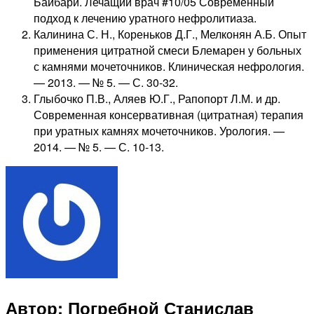
Байбари. Лечащий врач #10/05 Современный
подход к лечению уратного нефролитиаза.
Калинина С. Н., Кореньков Д.Г., Мелконян А.Б. Опыт
применения цитратной смеси Блемарен у больных
с камнями мочеточников. Клиническая нефрология.
— 2013. — № 5. — С. 30-32.
Глыбочко П.В., Аляев Ю.Г., Рапопорт Л.М. и др.
Современная консервативная (цитратная) терапия
при уратных камнях мочеточников. Урология. —
2014. — № 5. — С. 10-13.
Автор: Погребной Станислав