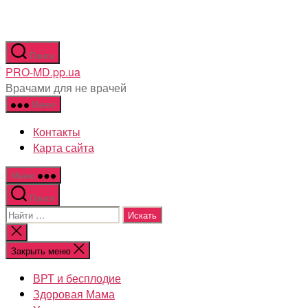
Перейти
Поиск
к
PRO-MD.pp.ua
содержимому
Врачами для не врачей
Меню
Контакты
Карта сайта
Меню
Поиск
Поиск:
Закрыть
поиск
Закрыть меню
ВРТ и бесплодие
Здоровая Мама