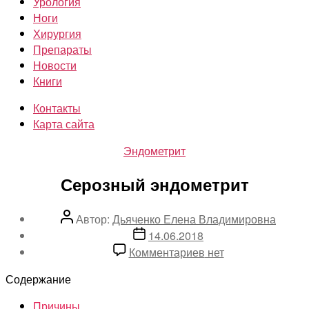
Урология
Ноги
Хирургия
Препараты
Новости
Книги
Контакты
Карта сайта
Рубрики
Эндометрит
Серозный эндометрит
Автор
Автор:
Дьяченко Елена Владимировна
записи
Дата
14.06.2018
записи
к
Комментариев
нет
записи
Содержание
Серозный
эндометрит
Причины