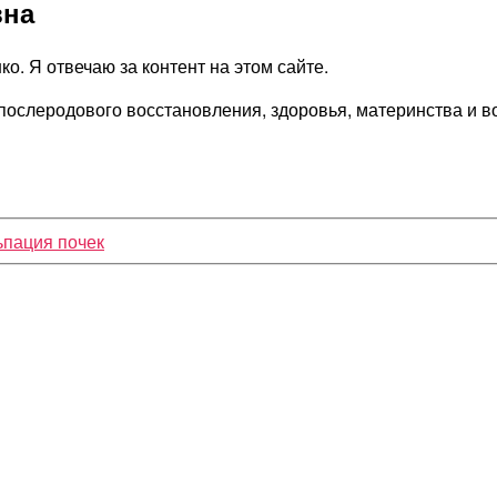
вна
о. Я отвечаю за контент на этом сайте.
послеродового восстановления, здоровья, материнства и в
ьпация почек