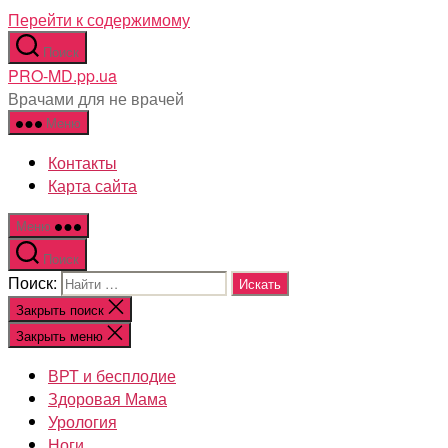
Перейти к содержимому
Поиск
PRO-MD.pp.ua
Врачами для не врачей
Меню
Контакты
Карта сайта
Меню
Поиск
Поиск:
Закрыть поиск
Закрыть меню
ВРТ и бесплодие
Здоровая Мама
Урология
Ноги