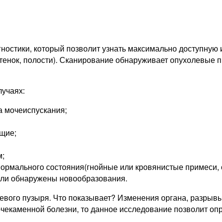
ностики, который позволит узнать максимально доступную
стенок, полости). Сканирование обнаруживает опухолевые 
лучаях:
а мочеиспускания;
ющие;
м;
нормального состояния(гнойные или кровянистые примеси, 
ыли обнаружены новообразования.
евого пузыря. Что показывает? Изменения органа, разрыв
очекаменной болезни, то данное исследование позволит о