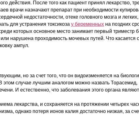
ого действия. После того как пациент принял лекарство, тр
аев врачи назначают препарат при необходимости купирова
ердечной недостаточности, отеке головного мозга и легки
чать для устранения токсикоза
у беременных
на поздних сро
 среди которых основное место занимает первый триместр б
или нарушена проходимость мочевых путей. Что касается ст
аковку ампул.
вующим, но за счет того, что он видоизменяется на биологи
 В этом случае лучшим аналогом можно назвать Торасемид,
ечени. И естественно, что заболевания этого органа явля
риема лекарства, и сохраняется на протяжении четырех ча
изма, однако потеря ионов калия достаточно низкая, за сч