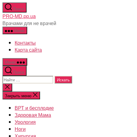
Перейти
Поиск
к
PRO-MD.pp.ua
содержимому
Врачами для не врачей
Меню
Контакты
Карта сайта
Меню
Поиск
Поиск:
Закрыть
поиск
Закрыть меню
ВРТ и бесплодие
Здоровая Мама
Урология
Ноги
Хирургия