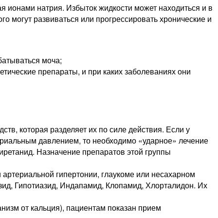
ая ионами натрия. Избыток жидкости может находиться и в
ого могут развиваться или прогрессировать хронические и
батываться моча;
етические препараты, и при каких заболеваниях они
тв, которая разделяет их по силе действия. Если у
териальным давлением, то необходимо «ударное» лечение
Пиретанид. Назначение препаратов этой группы
и артериальной гипертонии, глаукоме или несахарном
азид, Гипотиазид, Индапамид, Клопамид, Хлорталидон. Их
низм от кальция), пациентам показан прием