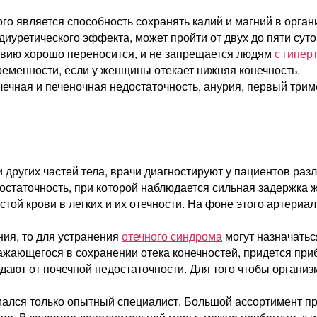
о является способность сохранять калий и магний в органи
диуретического эффекта, может пройти от двух до пяти суто
твию хорошо переносится, и не запрещается людям
с гипер
ременности, если у женщины отекает нижняя конечность.
очечная и печеночная недостаточность, анурия, первый три
и других частей тела, врачи диагностируют у пациентов ра
статочность, при которой наблюдается сильная задержка ж
той крови в легких и их отечности. На фоне этого артериал
ния, то для устранения
отечного синдрома
могут назначатьс
ажающегося в сохранении отека конечностей, придется при
дают от почечной недостаточности. Для того чтобы организ
ался только опытный специалист. Большой ассортимент пре