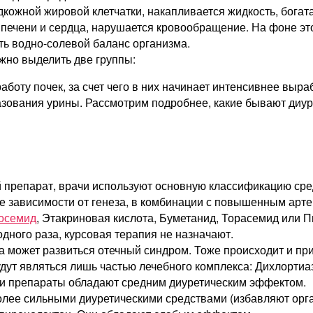
дкожной жировой клетчатки, накапливается жидкость, богат
, печени и сердца, нарушается кровообращение. На фоне эт
ть водно-солевой баланс организма.
жно выделить две группы:
боту почек, за счет чего в них начинает интенсивнее выра
зования урины. Рассмотрим подробнее, какие бывают диур
 препарат, врачи используют основную классификацию средс
не зависимости от генеза, в комбинации с повышенным ар
осемид
, Этакриновая кислота, Буметанид, Торасемид или 
дного раза, курсовая терапия не назначают.
а может развиться отечный синдром. Тоже происходит и пр
будут являться лишь частью лечебного комплекса: Дихлорти
ми препараты обладают средним диуретическим эффектом.
олее сильными диуретическими средствами (избавляют орга