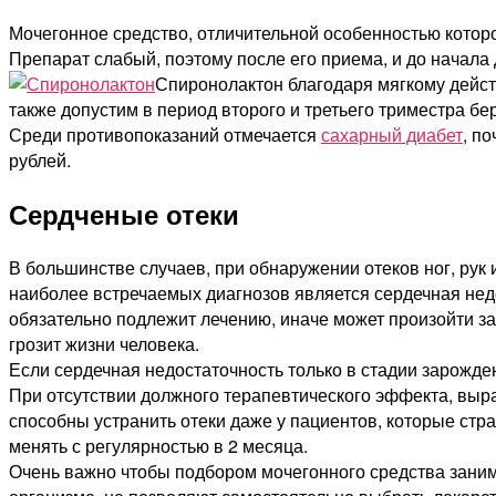
Мочегонное средство, отличительной особенностью которог
Препарат слабый, поэтому после его приема, и до начала 
Спиронолактон благодаря мягкому дейс
также допустим в период второго и третьего триместра бе
Среди противопоказаний отмечается
сахарный диабет
, п
рублей.
Сердченые отеки
В большинстве случаев, при обнаружении отеков ног, рук 
наиболее встречаемых диагнозов является сердечная недо
обязательно подлежит лечению, иначе может произойти зас
грозит жизни человека.
Если сердечная недостаточность только в стадии зарожде
При отсутствии должного терапевтического эффекта, выр
способны устранить отеки даже у пациентов, которые стра
менять с регулярностью в 2 месяца.
Очень важно чтобы подбором мочегонного средства заним