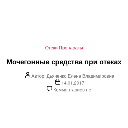
Рубрики
Отеки
Препараты
Мочегонные средства при отеках
Автор
Автор:
Дьяченко Елена Владимировна
записи
Дата
14.01.2017
записи
к
Комментариев
нет
записи
Мочегонные
средства
при
отеках