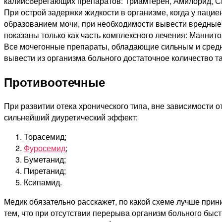
калийсберегающих препаратов: Триамтерен, Амилорид, С
При острой задержки жидкости в организме, когда у пациент
образованием мочи, при необходимости вывести вредные 
показаны только как часть комплексного лечения: Маннито
Все мочегонные препараты, обладающие сильным и средн
вывести из организма больного достаточное количество та
Противоотечные
При развитии отека хронического типа, вне зависимости 
сильнейший диуретический эффект:
Торасемид;
Фуросемид
;
Буметанид;
Пиретанид;
Ксипамид.
Медик обязательно расскажет, по какой схеме лучше прин
тем, что при отсутствии перерыва организм больного быст