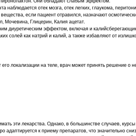
пиронолактон. Они обладают слабым эффектом.
а наблюдается отек мозга, отек легких, глаукома, перитонит
вещества, если пациент отравился, назначают осмотическ
л, Мочевина, Глицерин, Калия ацетат.
им диуретическим эффектом, включая и калийсберегающие,
ких солей как натрий и калий, а также избавляют от излишк
от его локализации на теле, врач может принять решение о
имать эти лекарства. Однако, в большинстве случаев, курс
ро адаптируется к приему препаратов, что значительно сни