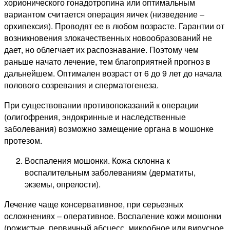
хорионического гонадотропина или оптимальным
вариантом считается операция яичек (низведение –
орхипексия). Проводят ее в любом возрасте. Гарантии от
возникновения злокачественных новообразований не
дает, но облегчает их распознавание. Поэтому чем
раньше начато лечение, тем благоприятней прогноз в
дальнейшем. Оптимален возраст от 6 до 9 лет до начала
полового созревания и сперматогенеза.
При существовании противопоказаний к операции
(олигофрения, эндокринные и наследственные
заболевания) возможно замещение органа в мошонке
протезом.
Воспаления мошонки. Кожа склонна к
воспалительным заболеваниям (дерматиты,
экземы, опрелости).
Лечение чаще консервативное, при серьезных
осложнениях – оперативное. Воспаление кожи мошонки
(рожистые, первичный абсцесс, микробное или вирусное