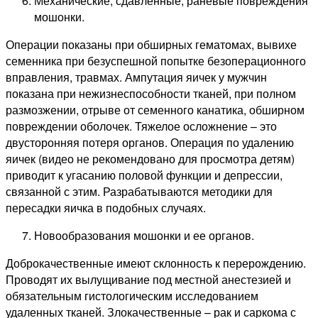
Механические, сдавленные, раневые повреждения
мошонки.
Операции показаны при обширных гематомах, вывихе
семенника при безуспешной попытке безоперационного
вправления, травмах. Ампутация яичек у мужчин
показана при нежизнеспособности тканей, при полном
размозжении, отрыве от семенного канатика, обширном
повреждении оболочек. Тяжелое осложнение – это
двусторонняя потеря органов. Операция по удалению
яичек (видео не рекомендовано для просмотра детям)
приводит к угасанию половой функции и депрессии,
связанной с этим. Разрабатываются методики для
пересадки яичка в подобных случаях.
Новообразования мошонки и ее органов.
Доброкачественные имеют склонность к перерождению.
Проводят их вылущивание под местной анестезией и
обязательным гистологическим исследованием
удаленных тканей. Злокачественные – рак и саркома с