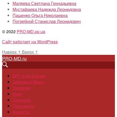
Маляева Светлана Геннадьевна
Мустафаева Надежда Леонидовна
Пащенко Ольга Николаевна
Погребной Станислав Леонидович
© 2022
PRO-MD.pp.ua
Сайт работает на WordPress
Наверх
↑
Вверх
↑
PRO-MD.ru
ВРТ и бесплодие
Здоровая Мама
Урология
Ноги
Хирургия
Препараты
Новости