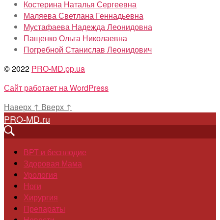
Костерина Наталья Сергеевна
Маляева Светлана Геннадьевна
Мустафаева Надежда Леонидовна
Пащенко Ольга Николаевна
Погребной Станислав Леонидович
© 2022
PRO-MD.pp.ua
Сайт работает на WordPress
Наверх
↑
Вверх
↑
PRO-MD.ru
ВРТ и бесплодие
Здоровая Мама
Урология
Ноги
Хирургия
Препараты
Новости