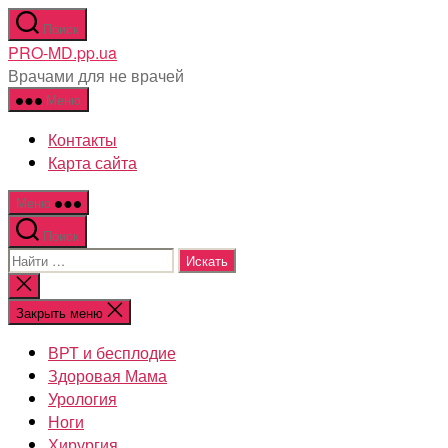
Перейти
Поиск
к
PRO-MD.pp.ua
содержимому
Врачами для не врачей
Меню
Контакты
Карта сайта
Меню
Поиск
Поиск:
Закрыть
поиск
Закрыть меню
ВРТ и бесплодие
Здоровая Мама
Урология
Ноги
Хирургия