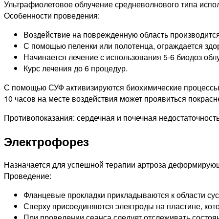
Ультрафиолетовое облучение средневолнового типа испол
Особенности проведения:
Воздействие на поврежденную область производится 
С помощью пеленки или полотенца, ограждается здор
Начинается лечение с использования 5-6 биодоз облу
Курс лечения до 6 процедур.
С помощью СУФ активизируются биохимические процессы в
10 часов на месте воздействия может проявиться покрасне
Противопоказания: сердечная и почечная недостаточность
Электрофорез
Назначается для успешной терапии артроза деформирую
Проведение:
Фланцевые прокладки прикладываются к области суст
Сверху присоединяются электроды на пластине, кот
При проведении сеанса следует отслеживать состоя