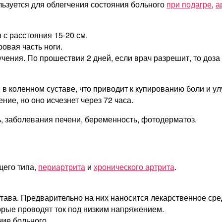
ьзуется для облегчения состояния больного
при подагре
,
а
с расстояния 15-20 см.
овая часть ноги.
чения. По прошествии 2 дней, если врач разрешит, то доза
 коленном суставе, что приводит к купированию боли и у
ние, но оно исчезнет через 72 часа.
, заболевания печени, беременность, фотодерматоз.
щего типа,
периартрита
и
хронического артрита
.
ава. Предварительно на них наносится лекарственное сред
орые проводят ток под низким напряжением.
ние больного.