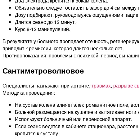
Два электрода крепятся к бокам колена.
Обязательно следует оставлять зазор до 4 см между
Дозу подбирают, руководствуясь ощущениями пацие
Длится сеанс до 12 минут.
Курс 8-12 манипуляций.
В результате у больного пропадает отечность, регенерир
приводит к ремиссии, которая длится несколько лет.
Противопоказания: проблемы с психикой, период вынаши
Сантиметроволновое
Специалисты назначают при артрите,
травмах
,
разрыве с
Методика проведения:
На сустав колена влияет электромагнитное поле, вол
Больной размещается на кушетке и вытягивает ноги 
Используют больничный или переносной аппарат.
Если сеанс ведется в кабинете стационара, расстоян
крепится к суставу.