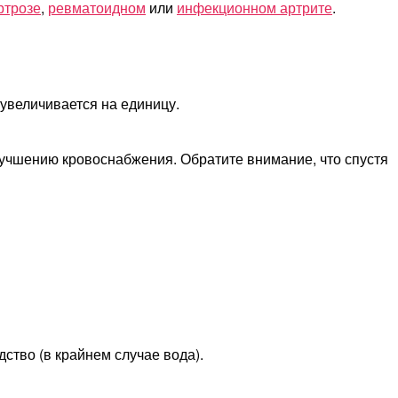
ртрозе
,
ревматоидном
или
инфекционном артрите
.
 увеличивается на единицу.
лучшению кровоснабжения. Обратите внимание, что спустя
ство (в крайнем случае вода).