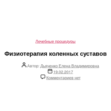
Рубрики
Лечебные процедуры
Физиотерапия коленных суставов
Автор
Автор:
Дьяченко Елена Владимировна
записи
Дата
19.02.2017
записи
к
Комментариев
нет
записи
Физиотерапия
коленных
суставов