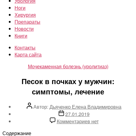
Урология
Ноги
Хирургия
Препараты
Новости
Книги
Контакты
Карта сайта
Рубрики
Мочекаменная болезнь (уролитиаз)
Песок в почках у мужчин:
симптомы, лечение
Автор
Автор:
Дьяченко Елена Владимировна
записи
Дата
27.01.2019
записи
к
Комментариев
нет
записи
Содержание
Песок