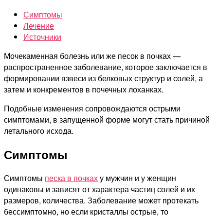
в
Симптомы
почках
Лечение
у
Источники
мужчин:
симптомы,
Мочекаменная болезнь или же песок в почках —
лечение
распространенное заболевание, которое заключается в
формировании взвеси из белковых структур и солей, а
затем и конкрементов в почечных лоханках.
Подобные изменения сопровождаются острыми
симптомами, в запущенной форме могут стать причиной
летального исхода.
Симптомы
Симптомы
песка в почках
у мужчин и у женщин
одинаковы и зависят от характера частиц солей и их
размеров, количества. Заболевание может протекать
бессимптомно, но если кристаллы острые, то