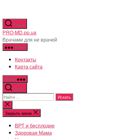
Перейти
Поиск
к
PRO-MD.pp.ua
содержимому
Врачами для не врачей
Меню
Контакты
Карта сайта
Меню
Поиск
Поиск:
Закрыть
поиск
Закрыть меню
ВРТ и бесплодие
Здоровая Мама