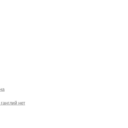
на
 ганглий
нет