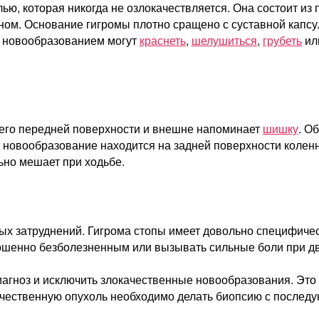
ью, которая никогда не озлокачествляется. Она состоит из
. Основание гигромы плотно сращено с суставной капсул
д новообразованием могут
краснеть
,
шелушиться
,
грубеть
ил
а его передней поверхности и внешне напоминает
шишку
. О
а новообразование находится на задней поверхности колен
ьно мешает при ходьбе.
ных затруднений. Гигрома стопы имеет довольно специфиче
шенно безболезненным или вызывать сильные боли при дви
иагноз и исключить злокачественные новообразования. Это 
ачественную опухоль необходимо делать биопсию с после