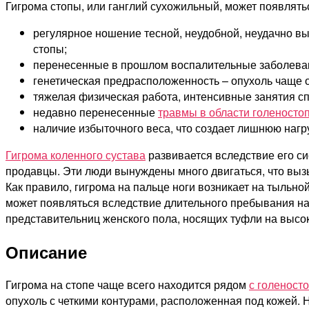
Гигрома стопы, или ганглий сухожильный, может появлят
регулярное ношение тесной, неудобной, неудачно вы
стопы;
перенесенные в прошлом воспалительные заболеван
генетическая предрасположенность – опухоль чаще об
тяжелая физическая работа, интенсивные занятия сп
недавно перенесенные
травмы в области голеностоп
наличие избыточного веса, что создает лишнюю нагр
Гигрома коленного сустава
развивается вследствие его с
продавцы. Эти люди вынуждены много двигаться, что вы
Как правило, гигрома на пальце ноги возникает на тыль
может появляться вследствие длительного пребывания на 
представительниц женского пола, носящих туфли на высок
Описание
Гигрома на стопе чаще всего находится рядом
с голеност
опухоль с четкими контурами, расположенная под кожей.