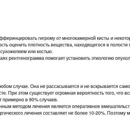
ифферинцировать гигрому от многокамерной кисты и некото
ость оценить плотность вещества, находящегося в полости
 сухожилием или костью.
аях рентгенограмма помогает установить этиологию опухол
 любом случае. Она не рассасывается и не вскрывается сам
сте. При этом существует огромная вероятность того, что в
т примерно в 90% случаев.
ным методом лечения является оперативное вмешательств
ургического лечения составляет не более 10-20%. Поэтому 