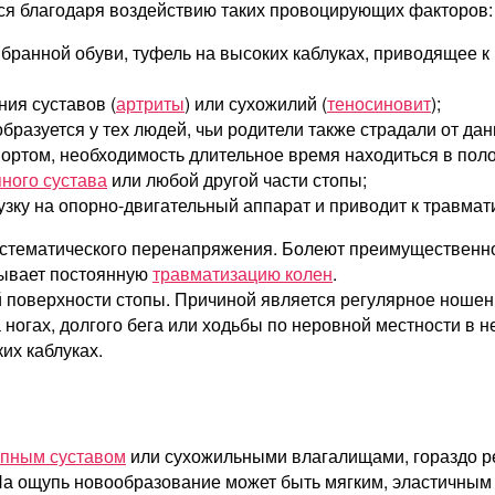
ься благодаря воздействию таких провоцирующих факторов:
бранной обуви, туфель на высоких каблуках, приводящее к
ия суставов (
артриты
) или сухожилий (
теносиновит
);
разуется у тех людей, чьи родители также страдали от дан
ортом, необходимость длительное время находиться в пол
ного сустава
или любой другой части стопы;
узку на опорно-двигательный аппарат и приводит к травмат
истематического перенапряжения. Болеют преимущественно
зывает постоянную
травматизацию колен
.
ной поверхности стопы. Причиной является регулярное нош
ногах, долгого бега или ходьбы по неровной местности в н
их каблуках.
опным суставом
или сухожильными влагалищами, гораздо ре
 На ощупь новообразование может быть мягким, эластичным