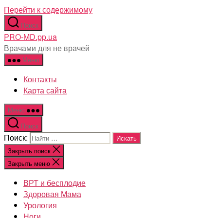
Перейти к содержимому
Поиск
PRO-MD.pp.ua
Врачами для не врачей
Меню
Контакты
Карта сайта
Меню
Поиск
Поиск:
Закрыть поиск
Закрыть меню
ВРТ и бесплодие
Здоровая Мама
Урология
Ноги