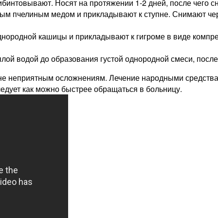
бинтовывают. Носят на протяжении 1-2 дней, после чего с
ым пчелиным медом и прикладывают к ступне. Снимают чер
нородной кашицы и прикладывают к гигроме в виде компрес
плой водой до образования густой однородной смеси, после
райне неприятным осложнениям. Лечение народными средст
едует как можно быстрее обращаться в больницу.