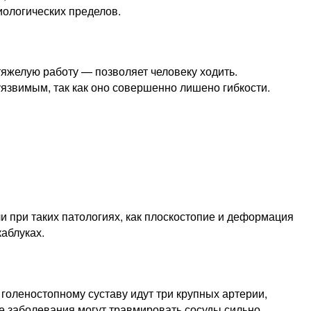
иологических пределов.
тяжелую работу — позволяет человеку ходить.
 уязвимым, так как оно совершенно лишено гибкости.
 при таких патологиях, как плоскостопие и деформация
аблуках.
 голеностопному суставу идут три крупных артерии,
е заболевания могут травмировать сосуды сильно