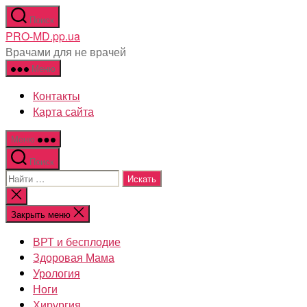
Перейти
Поиск
к
PRO-MD.pp.ua
содержимому
Врачами для не врачей
Меню
Контакты
Карта сайта
Меню
Поиск
Поиск:
Закрыть
поиск
Закрыть меню
ВРТ и бесплодие
Здоровая Мама
Урология
Ноги
Хирургия