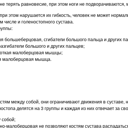
 не терять равновесие, при этом ноги не подворачиваются
ри этом нарушается их гибкость, человек не может нормал
м числе и голеностопного сустава.
руппы:
 большеберцовая, сгибатели большого пальца и других па
згибатели большого и других пальцев;
роткая малоберцовая мышцы;
яя малоберцовая мышца.
стям между собой, они ограничивают движения в суставе, 
стопа делятся на 3 группы и каждая из них отвечает за сво
 собой;
но-малоберцовая не позволяют костям сустава распадатьс