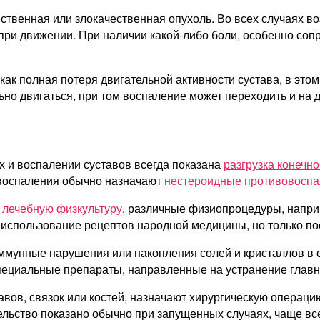
ественная или злокачественная опухоль. Во всех случаях в
 при движении. При наличии какой-либо боли, особенно со
ак полная потеря двигательной активности сустава, в этом
но двигаться, при том воспаление может переходить и на 
х и воспалении суставов всегда показана
разгрузка конечно
 воспаления обычно назначают
нестероидные противовоспа
т
лечебную физкультуру
, различные физиопроцедуры, напри
о использование рецептов народной медицины, но только п
ммунные нарушения или накопления солей и кристаллов в су
пециальные препараты, направленные на устранение главн
тавов, связок или костей, назначают хирургическую операц
льство показано обычно при запущенных случаях, чаще вс