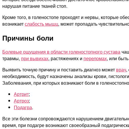
нарушая питание тканей стоп.
Кроме того, в голеностопе проходят и нервы, которые о
возникает
слабость мышц
, может пропадать чувствительн
Причины боли
Болевые ощущения в области голеностопного сустава
чащ
травмы,
при вывихах
, растяжениях и
переломах
, или быт
Выявить точную причину и поставить диагноз может
врач
,
необходимость, будут назначены анализы крови, гистолог
Заболевания, при которых возникают боли в голеностопно
Артрит
;
Артроз
;
Подагра
.
Все эти болезни сопровождаются нарушением двигательно
время, при подагре возникают своеобразный подагрически