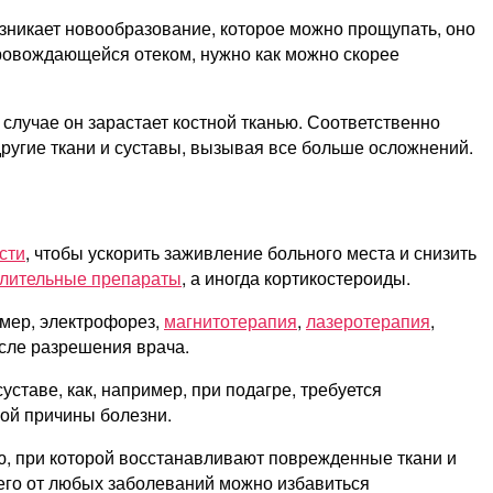
озникает новообразование, которое можно прощупать, оно
провождающейся отеком, нужно как можно скорее
 случае он зарастает костной тканью. Соответственно
другие ткани и суставы, вызывая все больше осложнений.
сти
, чтобы ускорить заживление больного места и снизить
лительные препараты
, а иногда кортикостероиды.
мер, электрофорез,
магнитотерапия
,
лазеротерапия
,
осле разрешения врача.
ставе, как, например, при подагре, требуется
ой причины болезни.
ию, при которой восстанавливают поврежденные ткани и
его от любых заболеваний можно избавиться