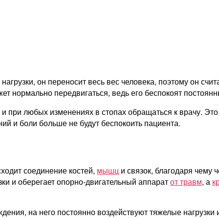
строение
связок
агрузки, он переносит весь вес человека, поэтому он счи
т нормально передвигаться, ведь его беспокоят постоянны
 при любых изменениях в стопах обращаться к врачу. Это 
ний и боли больше не будут беспокоить пациента.
сходит соединение костей,
мышц
и связок, благодаря чему 
ки и оберегает опорно-двигательный аппарат
от травм
, а
к
дения, на него постоянно воздействуют тяжелые нагрузки 