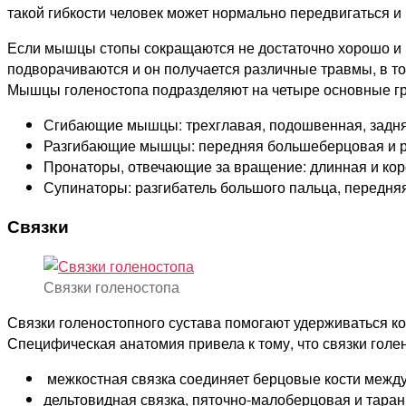
такой гибкости человек может нормально передвигаться и
Если мышцы стопы сокращаются не достаточно хорошо и п
подворачиваются и он получается различные травмы, в то
Мышцы голеностопа подразделяют на четыре основные г
Сгибающие мышцы: трехглавая, подошвенная, задняя
Разгибающие мышцы: передняя большеберцовая и ра
Пронаторы, отвечающие за вращение: длинная и ко
Супинаторы: разгибатель большого пальца, передн
Связки
Связки голеностопа
Связки голеностопного сустава помогают удерживаться ко
Специфическая анатомия привела к тому, что связки голено
межкостная связка соединяет берцовые кости между
дельтовидная связка, пяточно-малоберцовая и таран