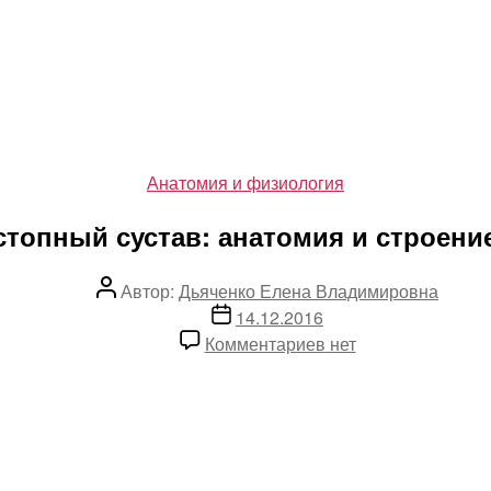
Рубрики
Анатомия и физиология
топный сустав: анатомия и строени
Автор
Автор:
Дьяченко Елена Владимировна
записи
Дата
14.12.2016
записи
к
Комментариев
нет
записи
Голеностопный
сустав:
анатомия
и