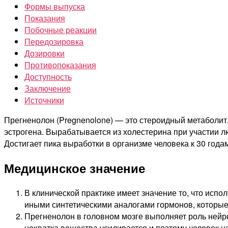
Формы выпуска
Показания
Побочные реакции
Передозировка
Дозировки
Противопоказания
Доступность
Заключение
Источники
Прегненолон (Pregnenolone) — это стероидный метаболит
эстрогена. Вырабатывается из холестерина при участии лю
Достигает пика выработки в организме человека к 30 годам
Медицинское значение
В клинической практике имеет значение то, что исп
иными синтетическими аналогами гормонов, которы
Прегненолон в головном мозге выполняет роль нейр
нехватка вещества усиливается и поэтому человек 