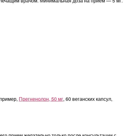
лечащим врачом. Минимальная доза на прием — 5 мг.
апример,
Прегненолон, 50 мг
, 60 веганских капсул,
его прием желательно только после консультации с