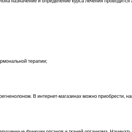
она назначение и определение курса лечения проводится 
ормональной терапии;
регненолоном. В интернет-магазинах можно приобрести, н
арушенные функции органов и тканей организма. Начинать 