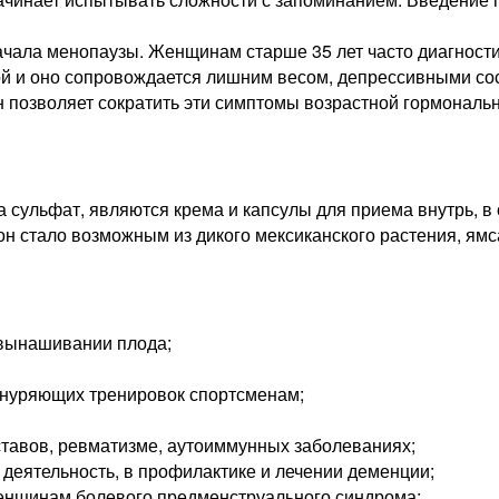
ачала менопаузы. Женщинам старше 35 лет часто диагности
й и оно сопровождается лишним весом, депрессивными со
 позволяет сократить эти симптомы возрастной гормональ
сульфат, являются крема и капсулы для приема внутрь, в
он стало возможным из дикого мексиканского растения, ямс
 вынашивании плода;
знуряющих тренировок спортсменам;
ставов, ревматизме, аутоиммунных заболеваниях;
деятельность, в профилактике и лечении деменции;
женщинам болевого предменструального синдрома;