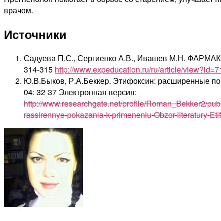
врачом.
Источники
Садуева П.С., Сергиенко А.В., Ивашев М.Н. ФАРМА
314-315
http://www.expeducation.ru/ru/article/view?id=
Ю.В.Быков, Р.А.Беккер. Этифоксин: расширенные по
04: 32-37 Электронная версия:
http://www.researchgate.net/profile/Roman_Bekker2/pub
rassirennye-pokazania-k-primeneniu-Obzor-literatury-Etifo