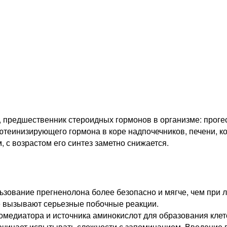
, предшественник стероидных гормонов в организме: проге
теинизирующего гормона в коре надпочечников, печени, коже
, с возрастом его синтез заметно снижается.
ользование прегненолона более безопасно и мягче, чем при
е вызывают серьезные побочные реакции.
омедиатора и источника аминокислот для образования клет
начинает испытывать сложности с запоминанием. Введение