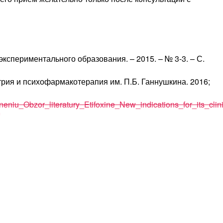
ериментального образования. – 2015. – № 3-3. – С.
рия и психофармакотерапия им. П.Б. Ганнушкина. 2016;
eniu_Obzor_literatury_Etifoxine_New_indications_for_its_clin