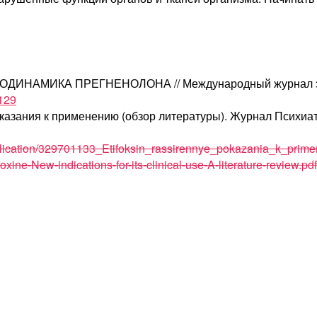
КОДИНАМИКА ПРЕГНЕНОЛОНА // Международный журнал эксп
7129
казания к применению (обзор литературы). Журнал Психиат
lication/329701133_Etifoksin_rassirennye_pokazania_k_primen
xine-New-indications-for-its-clinical-use-A-literature-review.pdf