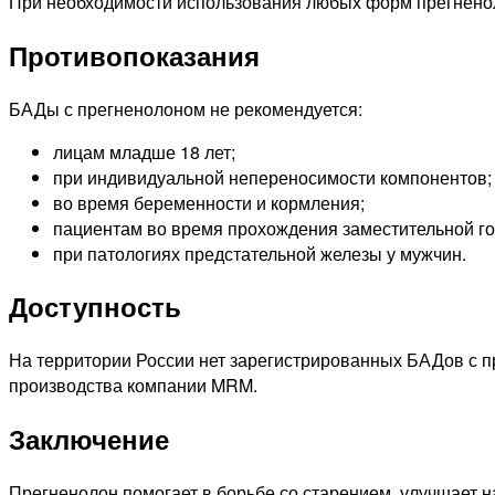
При необходимости использования любых форм прегненол
Противопоказания
БАДы с прегненолоном не рекомендуется:
лицам младше 18 лет;
при индивидуальной непереносимости компонентов;
во время беременности и кормления;
пациентам во время прохождения заместительной г
при патологиях предстательной железы у мужчин.
Доступность
На территории России нет зарегистрированных БАДов с п
производства компании MRM.
Заключение
Прегненолон помогает в борьбе со старением, улучшает н