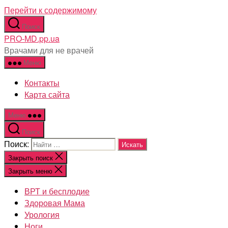
Перейти к содержимому
Поиск
PRO-MD.pp.ua
Врачами для не врачей
Меню
Контакты
Карта сайта
Меню
Поиск
Поиск:
Закрыть поиск
Закрыть меню
ВРТ и бесплодие
Здоровая Мама
Урология
Ноги