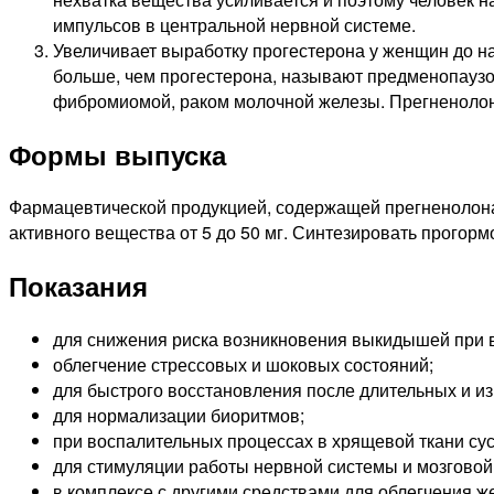
импульсов в центральной нервной системе.
Увеличивает выработку прогестерона у женщин до н
больше, чем прогестерона, называют предменопаузо
фибромиомой, раком молочной железы. Прегненолон
Формы выпуска
Фармацевтической продукцией, содержащей прегненолона 
активного вещества от 5 до 50 мг. Синтезировать прогорм
Показания
для снижения риска возникновения выкидышей при
облегчение стрессовых и шоковых состояний;
для быстрого восстановления после длительных и и
для нормализации биоритмов;
при воспалительных процессах в хрящевой ткани су
для стимуляции работы нервной системы и мозговой 
в комплексе с другими средствами для облегчения 