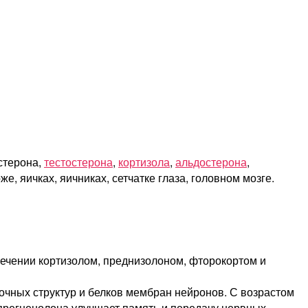
стерона,
тестостерона
,
кортизола
,
альдостерона
,
, яичках, яичниках, сетчатке глаза, головном мозге.
 лечении кортизолом, преднизолоном, фторокортом и
очных структур и белков мембран нейронов. С возрастом
 прегненолона улучшает память и передачу нервных