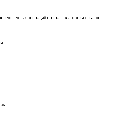
 перенесенных операций по трансплантации органов.
и:
гам.