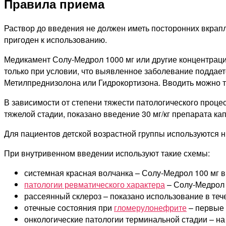
Правила приема
Раствор до введения не должен иметь посторонних вкрапл
пригоден к использованию.
Медикамент Солу-Медрол 1000 мг или другие концентраци
только при условии, что выявленное заболевание поддае
Метилпреднизолона или Гидрокортизона. Вводить можно то
В зависимости от степени тяжести патологического проце
тяжелой стадии, показано введение 30 мг/кг препарата ка
Для пациентов детской возрастной группы используются ни
При внутривенном введении используют такие схемы:
системная красная волчанка – Солу-Медрол 100 мг в 
патологии ревматического характера
– Солу-Медрол 1
рассеянный склероз – показано использование в тече
отечные состояния при
гломерулонефрите
– первые ч
онкологические патологии терминальной стадии – на