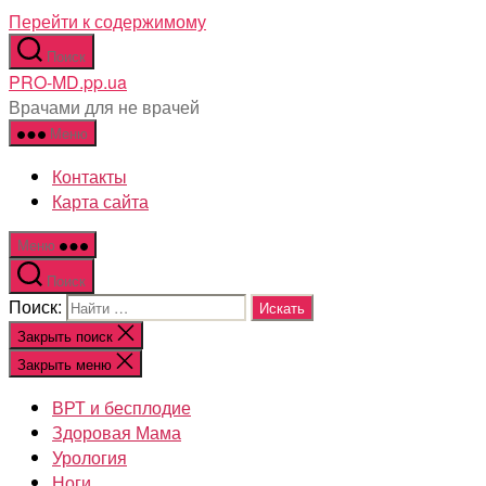
Перейти к содержимому
Поиск
PRO-MD.pp.ua
Врачами для не врачей
Меню
Контакты
Карта сайта
Меню
Поиск
Поиск:
Закрыть поиск
Закрыть меню
ВРТ и бесплодие
Здоровая Мама
Урология
Ноги