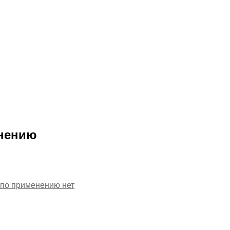
енению
я по применению
нет