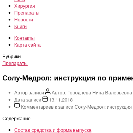
Хирургия
Препараты
Новости
Книги
Контакты
Карта сайта
Рубрики
Препараты
Солу-Медрол: инструкция по прим
Автор записи
Автор:
Городнева Нина Валерьевна
Дата записи
13.11.2018
Комментариев
к записи Солу-Медрол: инструкци
Содержание
Состав средства и форма выпуска