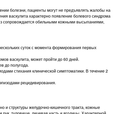
чении болезни, пациенты могут не предъявлять жалобы на
ения васкулита характерно появление болевого синдрома
икоз сопровождается обильными кожными высыпаниями,
нескольких суток с момента формирования первых
ов васкулита, может пройти до 60 дней.
в до полугода.
дами стихания клинической симптоматики. В течение 2
 эпизодами рецидивирования.
 но и структуры желудочно-кишечного тракта, кожные
и рук, туловище, лицевая часть и ягодицы. Характерной