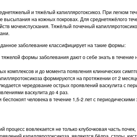
реднетяжелый и тяжёлый капилляротоксикоз. При легком те
е высыпания на кожных покровах. Для среднетяжёлого теч
тройств мочеиспускания. Тяжёлый почечный капилляротокс
ани.
, данное заболевание классифицирует на такие формы:
тяжелой формы заболевания дают о себе знать в течение 
х комплексов и до момента появления клинических симптом
апилляротоксикоза формируются на протяжении от 2 месяце
дается чередование острых проявлений васкулита с перио
явлениями васкулита до 4 раз.
беспокоят человека в течение 1,5-2 лет с периодическими
ий процесс вовлекается не только клубочковая часть почек,
оявлений капилляротоксикоза, являются бёдра, стопы, кист