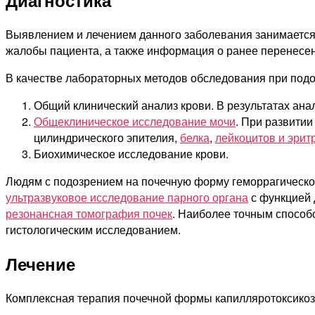
Выявлением и лечением данного заболевания занимается 
жалобы пациента, а также информация о ранее перенесен
В качестве лабораторных методов обследования при подо
Общий клинический анализ крови. В результатах ана
Общеклиническое исследование мочи
. При развитии
цилиндрического эпителия,
белка
,
лейкоцитов и эрит
Биохимическое исследование крови.
Людям с подозрением на почечную форму геморрагическог
ультразвуковое исследование парного органа
с функцией 
резонансная томография почек
. Наиболее точным способ
гистологическим исследованием.
Лечение
Комплексная терапия почечной формы капилляротоксикоза