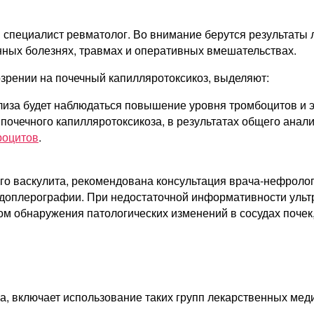
специалист ревматолог. Во внимание берутся результаты 
ных болезнях, травмах и оперативных вмешательствах.
зрении на почечный капилляротоксикоз, выделяют:
лиза будет наблюдаться повышение уровня тромбоцитов и э
 почечного капилляротоксикоза, в результатах общего анал
роцитов
.
о васкулита, рекомендована консультация врача-нефролога
доплерографии. При недостаточной информативности ульт
ом обнаружения патологических изменений в сосудах почек
, включает использование таких групп лекарственных мед