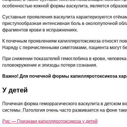
особенностью кожной формы васкулита, является образо
Суставные проявления васкулита характеризуются отёка
приступообразная интенсивная боль в околопупочной обл
фрагментов крови в испражнениях.
К почечным проявлениям капилляротоксикоза относят по
Наряду с перечисленными симптомами, пациента могут б
При снижении показателей гемоглобина в крови, человека
головокружение и эпизоды потери сознания.
Важно! Для почечной формы капилляротоксикоза хар
У детей
Почечная форма геморрагического васкулита в детском 
системы. Патология очень часто развивается на фоне таки
Рис — Признаки капилляротоксикоза у детей