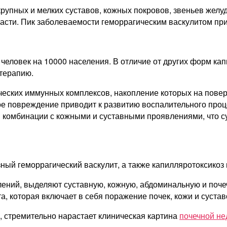
упных и мелких суставов, кожных покровов, звеньев желудо
ти. Пик заболеваемости геморрагическим васкулитом прихо
человек на 10000 населения. В отличие от других форм ка
терапию.
еских иммунных комплексов, накопление которых на повер
е повреждение приводит к развитию воспалительного проц
в комбинации с кожными и суставными проявлениями, что с
ный геморрагический васкулит, а также капилляротоксикоз 
лений, выделяют суставную, кожную, абдоминальную и поч
, которая включает в себя поражение почек, кожи и сустав
, стремительно нарастает клиническая картина
почечной не