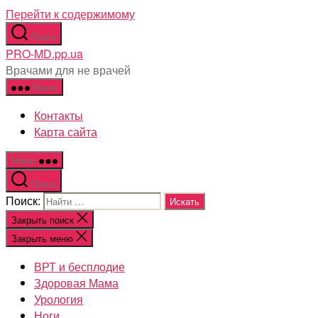
Перейти к содержимому
Поиск
PRO-MD.pp.ua
Врачами для не врачей
Меню
Контакты
Карта сайта
Меню
Поиск
Поиск:
Закрыть поиск
Закрыть меню
ВРТ и бесплодие
Здоровая Мама
Урология
Ноги