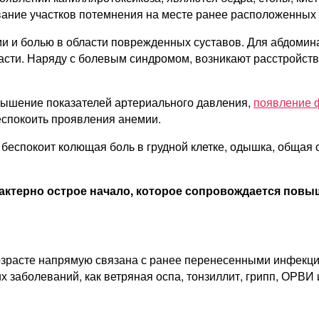
вание участков потемнения на месте ранее расположенных
ми и болью в области поврежденных суставов. Для абдоми
асти. Наряду с болевым синдромом, возникают расстройств
вышение показателей артериального давления,
появление 
еспокоить проявления анемии.
 беспокоит колющая боль в грудной клетке, одышка, общая 
актерно острое начало, которое сопровождается повы
возрасте напрямую связана с ранее перенесенными инфек
х заболеваний, как ветряная оспа, тонзиллит, грипп, ОРВИ 