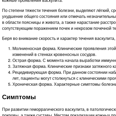
кожные проявления васкулита.
По степени тяжести течения болезни, выделяют лёгкий, с
ухудшение общего состояния или отмечать незначительны
в области поясницы и живота, а также нарастание расс
сопутствующим поражением почек и некрозом почечной тк
Беря во внимание скорость и характер течения васкулита
Молниеносная форма. Клинические проявления этой 
изменений в стенках кровеносных сосудов.
Острая форма. С момента начала выработки иммунны
Затяжная форма. Клинические признаки затяжного к
Рецидивирующая форма. При данном состоянии наблю
лет, пациенты могут столкнуться с клиническими про
Хроническая форма. Характерные симптомы болезни 
Симптомы
При развитии геморрагического васкулита, в патологическ
покровы, а также суставы. Местом локализации кожных пр