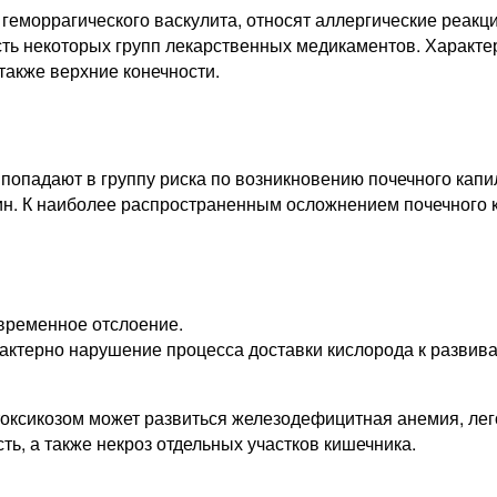
геморрагического васкулита, относят аллергические реакц
ть некоторых групп лекарственных медикаментов. Характе
 также верхние конечности.
падают в группу риска по возникновению почечного капил
н. К наиболее распространенным осложнением почечного к
временное отслоение.
рактерно нарушение процесса доставки кислорода к развив
оксикозом может развиться железодефицитная анемия, лег
ь, а также некроз отдельных участков кишечника.