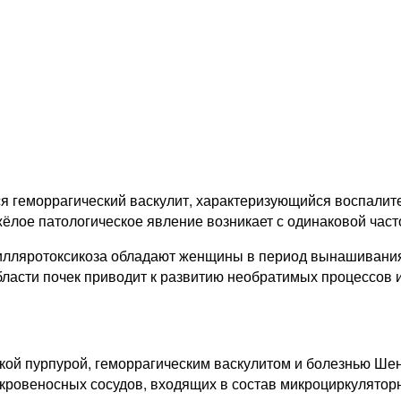
я геморрагический васкулит, характеризующийся воспалит
ёлое патологическое явление возникает с одинаковой частот
лляротоксикоза обладают женщины в период вынашивания р
ласти почек приводит к развитию необратимых процессов и
кой пурпурой, геморрагическим васкулитом и болезнью Ше
ровеносных сосудов, входящих в состав микроциркуляторн