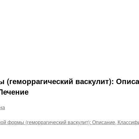
 (геморрагический васкулит): Опис
 Лечение
на
ной формы (геморрагический васкулит): Описание, Классифи