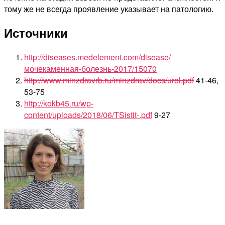
тому же не всегда проявление указывает на патологию.
Источники
http://diseases.medelement.com/disease/
мочекаменная-болезнь-2017/15070
http://www.minzdravrb.ru/minzdrav/docs/urol.pdf
41-46,
53-75
http://kokb45.ru/wp-
content/uploads/2018/06/TSistit-.pdf
9-27