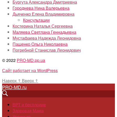
Бургута Александра Дмитриевна
Городнева Нина Валерьевна
Дьяченко Елена Владимировна
Консультации
Костерина Наталья Сергеевна
Маляева Светлана Геннадьевна
Мустафаева Надежда Леонидовна
Пащенко Ольга Николаевна
Погребной Станислав Леонидович
© 2022
PRO-MD.pp.ua
Сайт работает на WordPress
Наверх
↑
Вверх
↑
PRO-MD.ru
ВРТ и бесплодие
Здоровая Мама
Урология