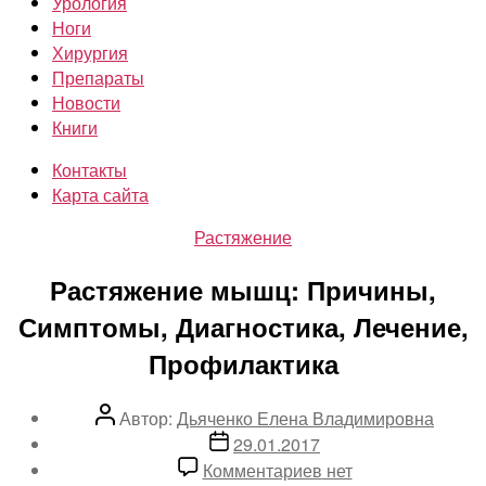
Урология
Ноги
Хирургия
Препараты
Новости
Книги
Контакты
Карта сайта
Рубрики
Растяжение
Растяжение мышц: Причины,
Симптомы, Диагностика, Лечение,
Профилактика
Автор
Автор:
Дьяченко Елена Владимировна
записи
Дата
29.01.2017
записи
к
Комментариев
нет