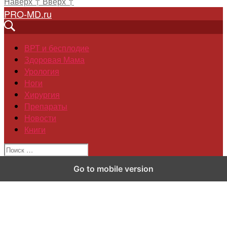
Наверх
↑
Вверх
↑
PRO-MD.ru
ВРТ и бесплодие
Здоровая Мама
Урология
Ноги
Хирургия
Препараты
Новости
Книги
Go to mobile version