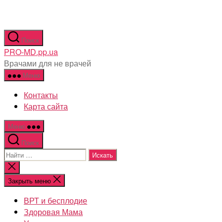
Перейти
Поиск
к
PRO-MD.pp.ua
содержимому
Врачами для не врачей
Меню
Контакты
Карта сайта
Меню
Поиск
Поиск:
Закрыть
поиск
Закрыть меню
ВРТ и бесплодие
Здоровая Мама