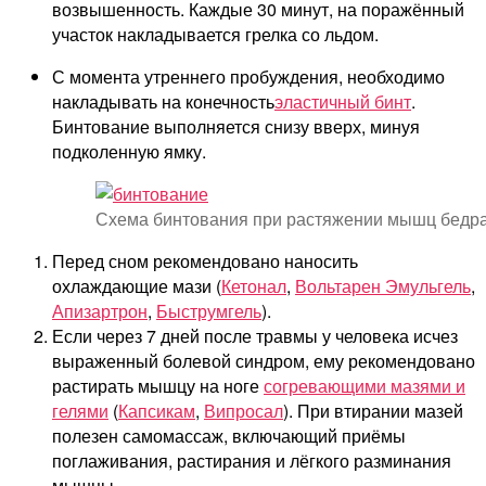
возвышенность. Каждые 30 минут, на поражённый
участок накладывается грелка со льдом.
С момента утреннего пробуждения, необходимо
накладывать на конечность
эластичный бинт
.
Бинтование выполняется снизу вверх, минуя
подколенную ямку.
Схема бинтования при растяжении мышц бедр
Перед сном рекомендовано наносить
охлаждающие мази (
Кетонал
,
Вольтарен Эмульгель
,
Апизартрон
,
Быструмгель
).
Если через 7 дней после травмы у человека исчез
выраженный болевой синдром, ему рекомендовано
растирать мышцу на ноге
согревающими мазями и
гелями
(
Капсикам
,
Випросал
). При втирании мазей
полезен самомассаж, включающий приёмы
поглаживания, растирания и лёгкого разминания
мышцы.